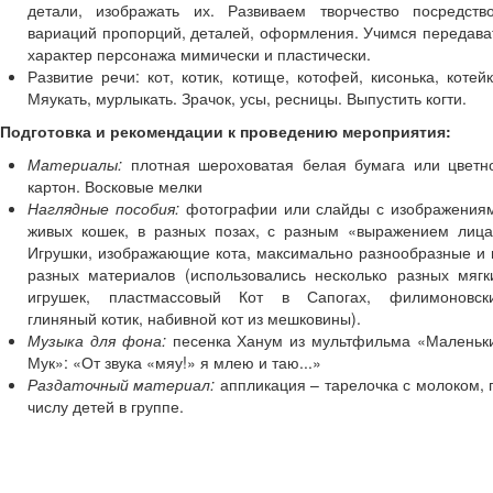
Праздники, досуг
детали, изображать их. Развиваем творчество посредств
Спорт, туризм
вариаций пропорций, деталей, оформления. Учимся передава
характер персонажа мимически и пластически.
Детский мастер-класс
Развитие речи: кот, котик, котище, котофей, кисонька, котейк
Поделки из бумаги
Мяукать, мурлыкать. Зрачок, усы, ресницы. Выпустить когти.
Аппликации
Подготовка и рекомендации к проведению мероприятия:
Объемные поделки из бумаги
Разные поделки
Материалы:
плотная шероховатая белая бумага или цветн
Поделки из ниток
картон. Восковые мелки
Поделки из ткани
Наглядные пособия:
фотографии или слайды с изображения
Поделки из пластика
живых кошек, в разных позах, с разным «выражением лица
Поделки к праздникам
Игрушки, изображающие кота, максимально разнообразные и 
Поделки к Новому году
разных материалов (использовались несколько разных мягк
Поделки к Дню Святого Валентина
игрушек, пластмассовый Кот в Сапогах, филимоновск
Поделки к 23 Февраля
глиняный котик, набивной кот из мешковины).
Поделки к Масленице
Музыка для фона:
песенка Ханум из мультфильма «Маленьк
Поделки к 8 Марта
Мук»: «От звука «мяу!» я млею и таю...»
Поделки к Пасхе
Раздаточный материал:
аппликация – тарелочка с молоком, 
числу детей в группе.
Стихи для детей
Детские стихи про детский сад
Детские стихи о школе