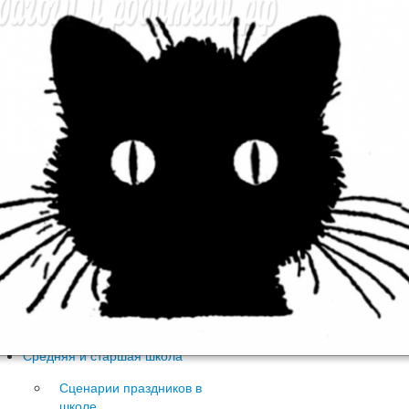
Спортивные праздники
День рождения
Выпускной в начальной
школе
Другие праздники
Конспекты уроков в
начальной школе
ИЗО, труд
Литература, чтение
Математика
Окружающий мир,
экология
Русский язык, письмо
Классные часы, внеклассные
мероприятия
Работа с родителями
Средняя и старшая школа
Сценарии праздников в
школе