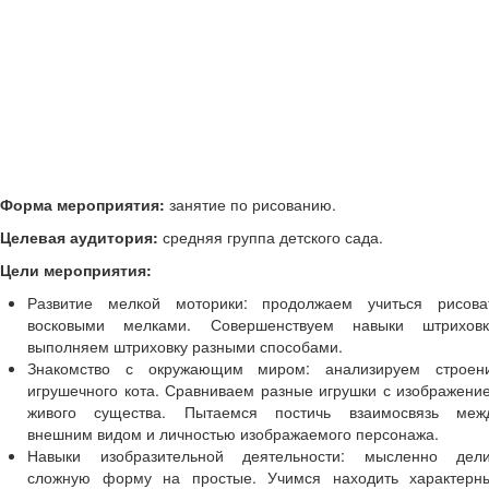
Средняя и старшая школа
Сценарии праздников в школе
1 сентября - День знаний
День Учителя
Праздник осени
Новый год, Рождество
23 Февраля
8 Марта
9 Мая - День Победы
Форма мероприятия:
занятие по рисованию.
Спортивные праздники
День рождения
Целевая аудитория:
средняя группа детского сада.
Последний звонок, Выпускной вечер
Цели мероприятия:
Другие праздники
Конспекты уроков в школе
Развитие мелкой моторики: продолжаем учиться рисова
Биология
восковыми мелками. Совершенствуем навыки штриховк
ИЗО, технология, труд
выполняем штриховку разными способами.
Литература
Знакомство с окружающим миром: анализируем строен
Математика
игрушечного кота. Сравниваем разные игрушки с изображени
Классные часы, внеклассные мероприятия
живого существа. Пытаемся постичь взаимосвязь меж
Работа с родителями
внешним видом и личностью изображаемого персонажа.
Навыки изобразительной деятельности: мысленно дел
Дополнительное образование
сложную форму на простые. Учимся находить характерн