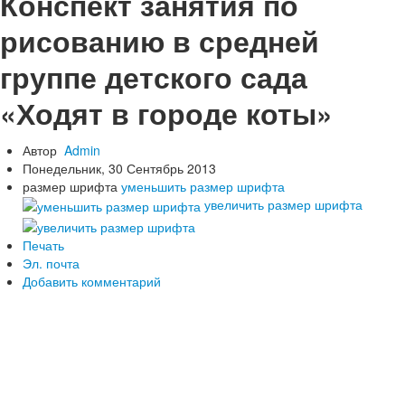
Конспект занятия по
Начальная школа
рисованию в средней
Сценарии праздников в начальной школе
1 сентября - День знаний
группе детского сада
День Учителя
Праздник осени
«Ходят в городе коты»
Новый год, Рождество
23 Февраля
8 Марта
Автор
Admin
9 Мая - День Победы
Понедельник, 30 Сентябрь 2013
Спортивные праздники
размер шрифта
уменьшить размер шрифта
День рождения
увеличить размер шрифта
Выпускной в начальной школе
Другие праздники
Печать
Конспекты уроков в начальной школе
Эл. почта
ИЗО, труд
Добавить комментарий
Литература, чтение
Математика
Окружающий мир, экология
Русский язык, письмо
Классные часы, внеклассные мероприятия
Работа с родителями