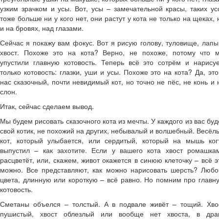
узким зрачком и усы. Вот, усы – замечательной красы, таких ус
тоже больше ни у кого нет, они растут у кота не только на щеках, 
и на бровях, над глазами.
Сейчас я покажу вам фокус. Вот я рисую голову, туловище, лапы
хвост. Похоже это на кота? Верно, не похоже, потому что 
упустили главную котовость. Теперь всё это сотрём и нарису
только котовость: глазки, уши и усы. Похоже это на кота? Да, это
нас сказочный, почти невидимый кот, но точно не пёс, не конь и 
слон.
Итак, сейчас сделаем вывод.
Мы будем рисовать сказочного кота из мечты. У каждого из вас буд
свой котик, не похожий на других, небывалый и волшебный. Весёл
кот, который улыбается, или сердитый, который на мышь ког
выпустил – как захотите. Если у вашего кота хвост ромашка
расцветёт, или, скажем, живот окажется в синюю клеточку – всё э
можно. Все представляют, как можно нарисовать шерсть? Любо
цвета, длинную или короткую – всё равно. Но помним про главн
котовость.
Сметаны объелся – толстый. А в подвале живёт – тощий. Хво
пушистый, хвост облезлый или вообще нет хвоста, в дра