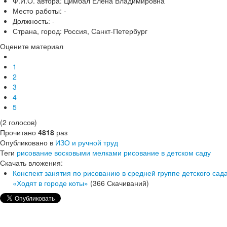
Ф.И.О. автора:
Цимбал Елена Владимировна
Место работы:
-
Должность:
-
Страна, город:
Россия, Санкт-Петербург
Оцените материал
1
2
3
4
5
(2 голосов)
Прочитано
4818
раз
Опубликовано в
ИЗО и ручной труд
Теги
рисование восковыми мелками
рисование в детском саду
Скачать вложения:
Конспект занятия по рисованию в средней группе детского сад
«Ходят в городе коты»
(366 Скачиваний)