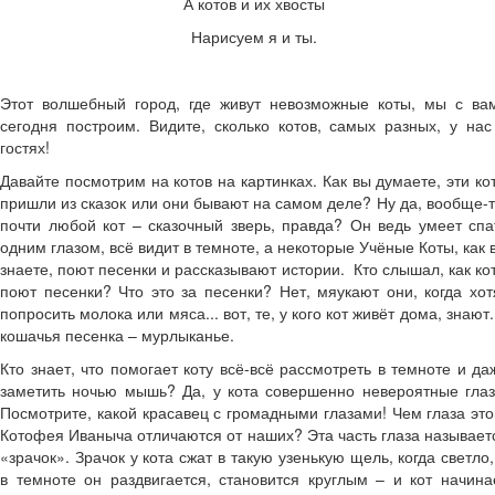
А котов и их хвосты
Нарисуем я и ты.
Этот волшебный город, где живут невозможные коты, мы с ва
сегодня построим. Видите, сколько котов, самых разных, у нас
гостях!
Давайте посмотрим на котов на картинках. Как вы думаете, эти ко
пришли из сказок или они бывают на самом деле? Ну да, вообще-т
почти любой кот – сказочный зверь, правда? Он ведь умеет спа
одним глазом, всё видит в темноте, а некоторые Учёные Коты, как 
знаете, поют песенки и рассказывают истории. Кто слышал, как ко
поют песенки? Что это за песенки? Нет, мяукают они, когда хот
попросить молока или мяса... вот, те, у кого кот живёт дома, знают.
кошачья песенка – мурлыканье.
Кто знает, что помогает коту всё-всё рассмотреть в темноте и да
заметить ночью мышь? Да, у кота совершенно невероятные глаз
Посмотрите, какой красавец с громадными глазами! Чем глаза это
Котофея Иваныча отличаются от наших? Эта часть глаза называет
«зрачок». Зрачок у кота сжат в такую узенькую щель, когда светло,
в темноте он раздвигается, становится круглым – и кот начина