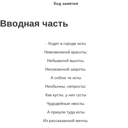
Детские стихи про семью
Ход занятия
Детские стихи о временах года
Детские стихи к праздникам
Детские стихи про спорт и здоровье
Вводная часть
Физкультминутки для детей
Загадки для детей в стихах
- Ходят в городе коты
Невозможной красоты:
Небывалой высоты,
Несказанной широты.
А собою те коты
Необычны, непросты:
Как кусты, у них густы
Чудодейные хвосты.
А пришли туда коты
Из рассказанной мечты.