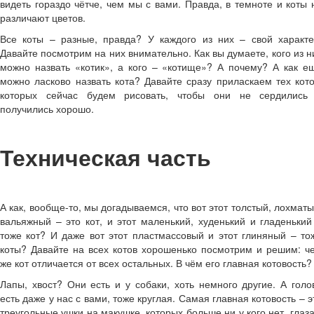
видеть гораздо чётче, чем мы с вами. Правда, в темноте и коты 
различают цветов.
Все коты – разные, правда? У каждого из них – свой характе
Давайте посмотрим на них внимательно. Как вы думаете, кого из н
можно назвать «котик», а кого – «котище»? А почему? А как е
можно ласково назвать кота? Давайте сразу приласкаем тех кото
которых сейчас будем рисовать, чтобы они не сердились
получились хорошо.
Техническая часть
А как, вообще-то, мы догадываемся, что вот этот толстый, лохматы
вальяжный – это кот, и этот маленький, худенький и гладенький
тоже кот? И даже вот этот пластмассовый и этот глиняный – то
коты? Давайте на всех котов хорошенько посмотрим и решим: ч
же кот отличается от всех остальных. В чём его главная котовость?
Лапы, хвост? Они есть и у собаки, хоть немного другие. А голо
есть даже у нас с вами, тоже круглая. Самая главная котовость – э
треугольные ушки на макушке, которых больше ни у кого нет, глаза