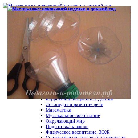
Главная
Детский сад
Сценарии праздников в детском саду
День Воспитателя
Праздник осени
Новый год, Рождество
23 Февраля
8 Марта
9 Мая - День Победы
Спортивные праздники
День рождения
Выпускной в детском саду
Другие праздники
Конспекты занятий для детского сада
Игровая деятельность
ИЗО и ручной труд
Коррекционная работа с детьми
Логопедия и развитие речи
Математика
Музыкальное воспитание
Окружающий мир
Подготовка к школе
Физическое воспитание, ЗОЖ
Социальная педагогика и психология