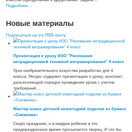
Математика
Подробнее ...
Окружающий мир, экология
Русский язык, письмо
Классные часы, внеклассные мероприятия
Новые материалы
Работа с родителями
Подписаться на эту RSS-ленту
Средняя и старшая школа
Сценарии праздников в школе
1 сентября - День знаний
День Учителя
Презентация к уроку ИЗО "Рисование
Праздник осени
нетрадиционной техникой витражирования" 4 класс
Новый год, Рождество
Урок изобразительного искусства разработан для 4
23 Февраля
класса. Ресурс содержит презентацию к уроку, конспект,
8 Марта
разъясняющий порядок проведения урока с учетом
9 Мая - День Победы
требований…
Спортивные праздники
День рождения
Последний звонок, Выпускной вечер
Другие праздники
Мастер-класс детской новогодней поделки из бумаги
Конспекты уроков в школе
«Снежинка»
Биология
Скоро праздники, и в каждом ребенке в это
ИЗО, технология, труд
предпраздничное время просыпается творец. И что бы
Литература