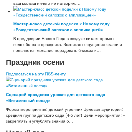
ваш малыш ничего не натворил,…
Математика
Классные часы, внеклассные мероприятия
Работа с родителями
Мастер-класс детской поделки к Новому году
Дополнительное образование
«Рождественский сапожок с аппликацией»
Праздники, досуг
В преддверии Нового Года в воздухе витает аромат
Спорт, туризм
волшебства и праздника. Возникает ощущение сказки и
появляется желание порадовать близких и…
Детский мастер-класс
Поделки из бумаги
Праздник осени
Аппликации
Объемные поделки из бумаги
Подписаться на эту RSS-ленту
Разные поделки
Поделки из ниток
Поделки из ткани
Поделки из пластика
Сценарий праздника урожая для детского сада
Поделки к праздникам
«Витаминный поезд»
Поделки к Новому году
Форма мероприятия: детский утренник Целевая аудитория:
Поделки к Дню Святого Валентина
средняя группа детского сада (4-5 лет) Цели мероприятия: –
Поделки к 23 Февраля
закреплять и углублять знания о…
Поделки к Масленице
Поделки к 8 Марта