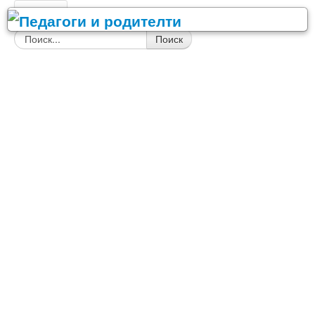
Главная
Поиск
Детский сад
Сценарии праздников в детском саду
День Воспитателя
Праздник осени
Новый год, Рождество
23 Февраля
8 Марта
9 Мая - День Победы
Спортивные праздники
День рождения
Выпускной в детском саду
Другие праздники
Конспекты занятий для детского сада
Игровая деятельность
ИЗО и ручной труд
Коррекционная работа с детьми
Логопедия и развитие речи
Математика
Музыкальное воспитание