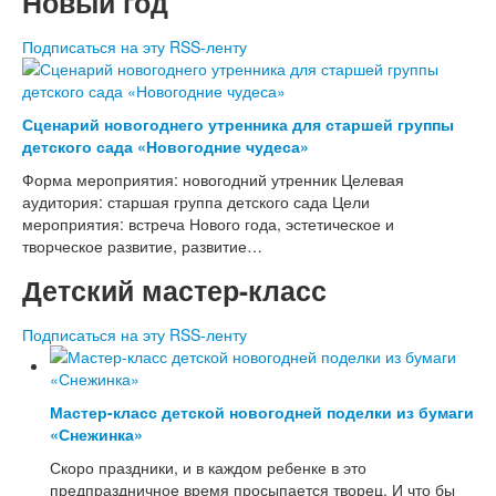
Новый год
Поделки к Пасхе
Подписаться на эту RSS-ленту
Стихи для детей
Детские стихи про детский сад
Детские стихи о школе
Детские стихи про семью
Сценарий новогоднего утренника для старшей группы
Детские стихи о временах года
детского сада «Новогодние чудеса»
Детские стихи к праздникам
Форма мероприятия: новогодний утренник Целевая
Детские стихи про спорт и здоровье
аудитория: старшая группа детского сада Цели
Физкультминутки для детей
мероприятия: встреча Нового года, эстетическое и
Загадки для детей в стихах
творческое развитие, развитие…
Детский мастер-класс
Подписаться на эту RSS-ленту
Мастер-класс детской новогодней поделки из бумаги
«Снежинка»
Скоро праздники, и в каждом ребенке в это
предпраздничное время просыпается творец. И что бы