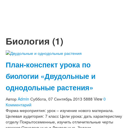
Окружающий мир
Подготовка к школе
Физическое воспитание, ЗОЖ
Социальная педагогика и психология
Работа с родителями
Биология (1)
Начальная школа
Сценарии праздников в начальной школе
1 сентября - День знаний
День Учителя
Праздник осени
План-конспект урока по
Новый год, Рождество
23 Февраля
биологии «Двудольные и
8 Марта
9 Мая - День Победы
однодольные растения»
Спортивные праздники
День рождения
Автор
Admin
Суббота, 07 Сентябрь 2013
5888 View
0
Выпускной в начальной школе
Комментарий
Другие праздники
Форма мероприятия: урок – изучение нового материала.
Конспекты уроков в начальной школе
Целевая аудитория: 7 класс Цели урока: дать характеристику
ИЗО, труд
отделу Покрытосеменные, изучить отличительные черты
Литература, чтение
классов Однодольные и Двудольные. Задачи…