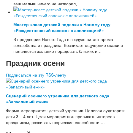
ваш малыш ничего не натворил,…
Математика
Классные часы, внеклассные мероприятия
Работа с родителями
Мастер-класс детской поделки к Новому году
Дополнительное образование
«Рождественский сапожок с аппликацией»
Праздники, досуг
В преддверии Нового Года в воздухе витает аромат
Спорт, туризм
волшебства и праздника. Возникает ощущение сказки и
появляется желание порадовать близких и…
Детский мастер-класс
Поделки из бумаги
Праздник осени
Аппликации
Объемные поделки из бумаги
Подписаться на эту RSS-ленту
Разные поделки
Поделки из ниток
Поделки из ткани
Поделки из пластика
Сценарий осеннего утренника для детского сада
Поделки к праздникам
«Запасливый ежик»
Поделки к Новому году
Форма мероприятия: детский утренник. Целевая аудитория:
Поделки к Дню Святого Валентина
дети 3 – 4 лет. Цели мероприятия: прививать интерес к
Поделки к 23 Февраля
праздникам, развивать творческие способности,…
Поделки к Масленице
Поделки к 8 Марта