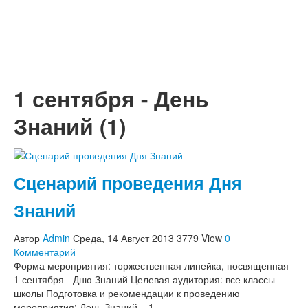
Окружающий мир
Подготовка к школе
Физическое воспитание, ЗОЖ
Социальная педагогика и психология
Работа с родителями
1 сентября - День
Начальная школа
Сценарии праздников в начальной школе
Знаний (1)
1 сентября - День знаний
День Учителя
Праздник осени
Новый год, Рождество
23 Февраля
Сценарий проведения Дня
8 Марта
9 Мая - День Победы
Знаний
Спортивные праздники
День рождения
Автор
Admin
Среда, 14 Август 2013
3779 View
0
Выпускной в начальной школе
Комментарий
Другие праздники
Форма мероприятия: торжественная линейка, посвященная
Конспекты уроков в начальной школе
1 сентября - Дню Знаний Целевая аудитория: все классы
ИЗО, труд
школы Подготовка и рекомендации к проведению
Литература, чтение
мероприятия: День Знаний – 1…