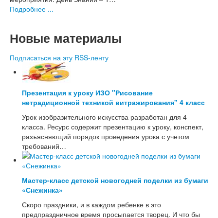
Математика
Подробнее ...
Окружающий мир, экология
Русский язык, письмо
Классные часы, внеклассные мероприятия
Новые материалы
Работа с родителями
Подписаться на эту RSS-ленту
Средняя и старшая школа
Сценарии праздников в школе
1 сентября - День знаний
День Учителя
Презентация к уроку ИЗО "Рисование
Праздник осени
нетрадиционной техникой витражирования" 4 класс
Новый год, Рождество
Урок изобразительного искусства разработан для 4
23 Февраля
класса. Ресурс содержит презентацию к уроку, конспект,
8 Марта
разъясняющий порядок проведения урока с учетом
9 Мая - День Победы
требований…
Спортивные праздники
День рождения
Последний звонок, Выпускной вечер
Другие праздники
Мастер-класс детской новогодней поделки из бумаги
Конспекты уроков в школе
«Снежинка»
Биология
Скоро праздники, и в каждом ребенке в это
ИЗО, технология, труд
предпраздничное время просыпается творец. И что бы
Литература