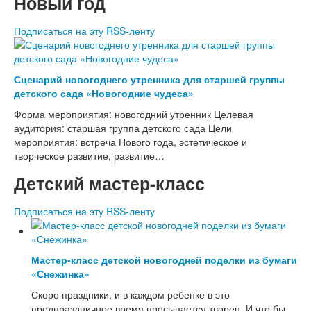
Новый год
Поделки к Пасхе
Подписаться на эту RSS-ленту
Стихи для детей
Детские стихи про детский сад
Детские стихи о школе
Детские стихи про семью
Сценарий новогоднего утренника для старшей группы
Детские стихи о временах года
детского сада «Новогодние чудеса»
Детские стихи к праздникам
Форма мероприятия: новогодний утренник Целевая
Детские стихи про спорт и здоровье
аудитория: старшая группа детского сада Цели
Физкультминутки для детей
мероприятия: встреча Нового года, эстетическое и
Загадки для детей в стихах
творческое развитие, развитие…
Детский мастер-класс
Подписаться на эту RSS-ленту
Мастер-класс детской новогодней поделки из бумаги
«Снежинка»
Скоро праздники, и в каждом ребенке в это
предпраздничное время просыпается творец. И что бы