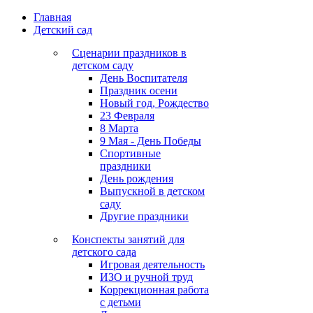
Главная
Детский сад
Сценарии праздников в
детском саду
День Воспитателя
Праздник осени
Новый год, Рождество
23 Февраля
8 Марта
9 Мая - День Победы
Спортивные
праздники
День рождения
Выпускной в детском
саду
Другие праздники
Конспекты занятий для
детского сада
Игровая деятельность
ИЗО и ручной труд
Коррекционная работа
с детьми