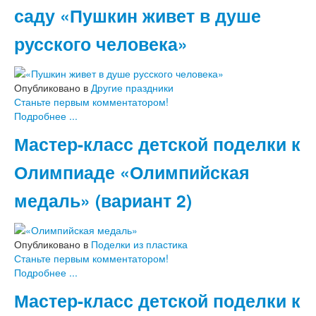
Поделки к Пасхе
саду «Пушкин живет в душе
Стихи для детей
русского человека»
Детские стихи про детский сад
Детские стихи о школе
Детские стихи про семью
Опубликовано в
Другие праздники
Детские стихи о временах года
Станьте первым комментатором!
Детские стихи к праздникам
Подробнее ...
Детские стихи про спорт и здоровье
Физкультминутки для детей
Мастер-класс детской поделки к
Загадки для детей в стихах
Олимпиаде «Олимпийская
медаль» (вариант 2)
Опубликовано в
Поделки из пластика
Станьте первым комментатором!
Подробнее ...
Мастер-класс детской поделки к