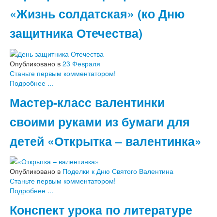
Математика
«Жизнь солдатская» (ко Дню
Окружающий мир, экология
Русский язык, письмо
защитника Отечества)
Классные часы, внеклассные мероприятия
Работа с родителями
Средняя и старшая школа
Опубликовано в
23 Февраля
Сценарии праздников в школе
Станьте первым комментатором!
1 сентября - День знаний
Подробнее ...
День Учителя
Мастер-класс валентинки
Праздник осени
Новый год, Рождество
своими руками из бумаги для
23 Февраля
8 Марта
детей «Открытка – валентинка»
9 Мая - День Победы
Спортивные праздники
День рождения
Последний звонок, Выпускной вечер
Опубликовано в
Поделки к Дню Святого Валентина
Другие праздники
Станьте первым комментатором!
Конспекты уроков в школе
Подробнее ...
Биология
ИЗО, технология, труд
Конспект урока по литературе
Литература