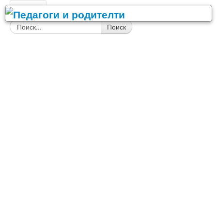
Главная
Поиск
Детский сад
Сценарии праздников в детском саду
День Воспитателя
Праздник осени
Новый год, Рождество
23 Февраля
8 Марта
9 Мая - День Победы
Спортивные праздники
День рождения
Выпускной в детском саду
Другие праздники
Конспекты занятий для детского сада
Игровая деятельность
ИЗО и ручной труд
Коррекционная работа с детьми
Логопедия и развитие речи
Математика
Музыкальное воспитание