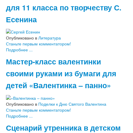
Математика
для 11 класса по творчеству С.
Классные часы, внеклассные мероприятия
Работа с родителями
Есенина
Дополнительное образование
Праздники, досуг
Опубликовано в
Литература
Спорт, туризм
Станьте первым комментатором!
Подробнее ...
Детский мастер-класс
Поделки из бумаги
Мастер-класс валентинки
Аппликации
Объемные поделки из бумаги
своими руками из бумаги для
Разные поделки
Поделки из ниток
детей «Валентинка – панно»
Поделки из ткани
Поделки из пластика
Поделки к праздникам
Опубликовано в
Поделки к Дню Святого Валентина
Поделки к Новому году
Станьте первым комментатором!
Поделки к Дню Святого Валентина
Подробнее ...
Поделки к 23 Февраля
Поделки к Масленице
Сценарий утренника в детском
Поделки к 8 Марта