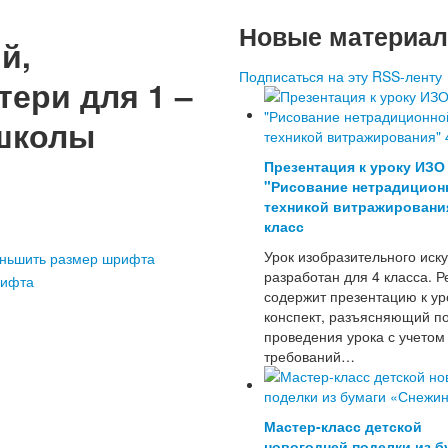
Новые материа
й,
Подписаться на эту RSS-ленту
ери для 1 –
 школы
Презентация к уроку ИЗО
"Рисование нетрадицион
техникой витражировани
класс
Урок изобразительного иску
разработан для 4 класса. Р
содержит презентацию к ур
конспект, разъясняющий п
проведения урока с учетом
требований…
Мастер-класс детской
новогодней поделки из б