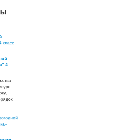
лы
ной
я" 4
сства
есурс
оку,
орядок
умаги