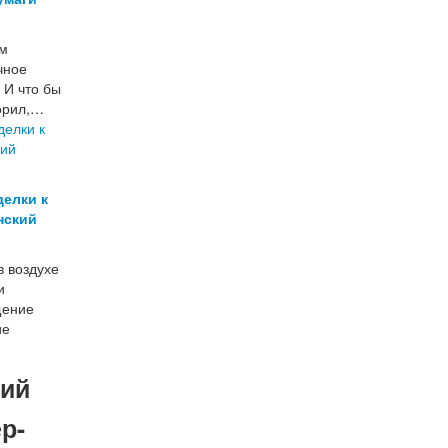
ом
чное
 И что бы
орил,…
делки к
нский
в воздухе
и
щение
ие
кий
р-