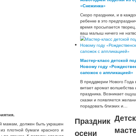
«Снежинка»
Скоро праздники, и в кажд
ребенке в это предпраздни
время просыпается творец.
ваш малыш ничего не натв
Мастер-класс детской по
Новому году «Рождестве
сапожок с аппликацией»
В преддверии Нового Года 
витает аромат волшебства 
праздника. Возникает ощу
сказки и появляется желан
порадовать близких и…
иятия.
Детс
Праздник
ый мамам, должен быть украшен
масте
из плотной бумаги красного и
осени
ы по стенам. К потолку следует