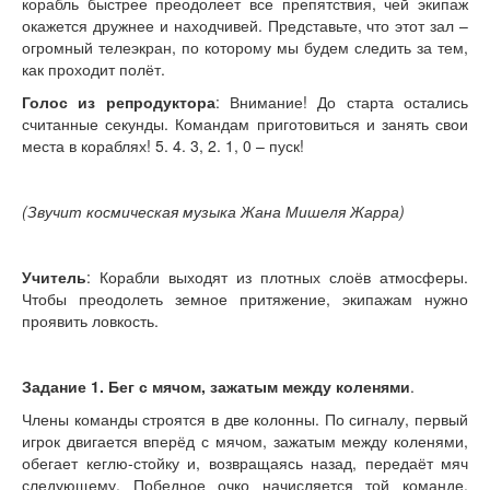
корабль быстрее преодолеет все препятствия, чей экипаж
окажется дружнее и находчивей. Представьте, что этот зал –
огромный телеэкран, по которому мы будем следить за тем,
как проходит полёт.
Голос из репродуктора
: Внимание! До старта остались
считанные секунды. Командам приготовиться и занять свои
места в кораблях! 5. 4. 3, 2. 1, 0 – пуск!
(Звучит космическая музыка Жана Мишеля Жарра)
Учитель
: Корабли выходят из плотных слоёв атмосферы.
Чтобы преодолеть земное притяжение, экипажам нужно
проявить ловкость.
Задание 1.
Бег с мячом, зажатым между коленями
.
Члены команды строятся в две колонны. По сигналу, первый
игрок двигается вперёд с мячом, зажатым между коленями,
обегает кеглю-стойку и, возвращаясь назад, передаёт мяч
следующему. Победное очко начисляется той команде,