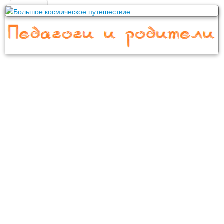
Главная
Поиск
Детский сад
Сценарии праздников в детском саду
День Воспитателя
Праздник осени
Новый год, Рождество
23 Февраля
8 Марта
9 Мая - День Победы
Спортивные праздники
День рождения
Выпускной в детском саду
Другие праздники
Конспекты занятий для детского сада
Игровая деятельность
ИЗО и ручной труд
Коррекционная работа с детьми
Логопедия и развитие речи
Математика
Музыкальное воспитание