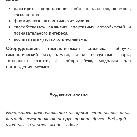
Математика
расширить представление ребят о планетах, космосе,
Классные часы, внеклассные мероприятия
космонавтах,
Работа с родителями
формировать патриотические чувства,
способствовать развитию спортивных способностей и
Дополнительное образование
познавательного интереса,
Праздники, досуг
воспитывать чувство коллективизма.
Спорт, туризм
Оборудование:
гимнастическая скамейка, обручи,
Детский мастер-класс
гимнастический мат, стулья, мячи, воздушные шары,
Поделки из бумаги
теннисные ракетки, 2 набора букв, медальки для
Аппликации
награждения, музыка.
Объемные поделки из бумаги
Разные поделки
Поделки из ниток
Поделки из ткани
Ход мероприятия
Поделки из пластика
Поделки к праздникам
Поделки к Новому году
Болельщики располагаются по краям спортивного зала,
Поделки к Дню Святого Валентина
команды выстраиваются друг против друга. Ведущий –
Поделки к 23 Февраля
учитель – в центре, жюри – сбоку.
Поделки к Масленице
Поделки к 8 Марта