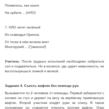
Появилось, как назло
На орбите… (
НЛО
)
7. НЛО летит зелёный
Из созвездья Ориона.
От тоски в нём волком воет
Многорукий… (
Гуманоид
)
Учитель
: После трудных испытаний необходимо набраться
сил и подкрепиться. Но в космосе, где царит невесомость, не
воспользуешься ложкой и вилкой.
Задание 4. Съесть вафлю без помощи рук.
Вызываются по 2 человека от команды. Первый забирается с
ногами на стул и держит на весу за верёвочку привязанную
вафлю. Второй участник кладёт руки за спину. В таком
положении он старается откусить кусочек вафли. Очко