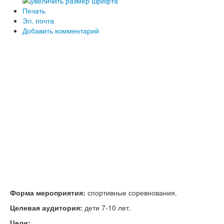
Математика
Печать
Окружающий мир, экология
Эл. почта
Русский язык, письмо
Добавить комментарий
Классные часы, внеклассные мероприятия
Работа с родителями
Средняя и старшая школа
Сценарии праздников в школе
1 сентября - День знаний
День Учителя
Праздник осени
Новый год, Рождество
23 Февраля
8 Марта
9 Мая - День Победы
Спортивные праздники
День рождения
Последний звонок, Выпускной вечер
Другие праздники
Конспекты уроков в школе
Форма мероприятия:
спортивные соревнования.
Биология
Целевая аудитория:
дети 7-10 лет.
ИЗО, технология, труд
Литература
Цели: