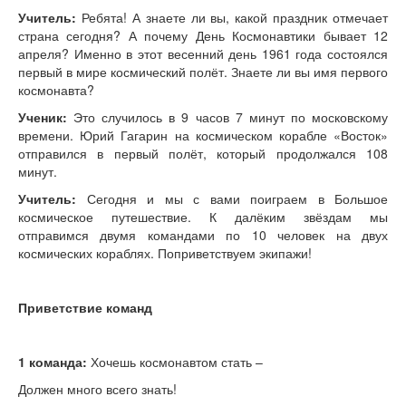
Поделки к Пасхе
Учитель:
Ребята! А знаете ли вы, какой праздник отмечает
страна сегодня? А почему День Космонавтики бывает 12
Стихи для детей
апреля? Именно в этот весенний день 1961 года состоялся
Детские стихи про детский сад
первый в мире космический полёт. Знаете ли вы имя первого
Детские стихи о школе
космонавта?
Детские стихи про семью
Детские стихи о временах года
Ученик:
Это случилось в 9 часов 7 минут по московскому
Детские стихи к праздникам
времени. Юрий Гагарин на космическом корабле «Восток»
Детские стихи про спорт и здоровье
отправился в первый полёт, который продолжался 108
Физкультминутки для детей
минут.
Загадки для детей в стихах
Учитель:
Сегодня и мы с вами поиграем в Большое
космическое путешествие. К далёким звёздам мы
отправимся двумя командами по 10 человек на двух
космических кораблях. Поприветствуем экипажи!
Приветствие команд
1 команда:
Хочешь космонавтом стать –
Должен много всего знать!