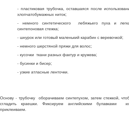
Праздники, досуг
Спорт, туризм
- пластиковая трубочка, оставшаяся после использован
хлопчатобумажных ниток;
Детский мастер-класс
- немного синтетического лебяжьего пуха и легк
Поделки из бумаги
синтепоновая стежка;
Аппликации
Объемные поделки из бумаги
- шнурок или готовый маленький карабин с веревочкой;
Разные поделки
- немного шерстяной пряжи для волос;
Поделки из ниток
Поделки из ткани
- кусочки ткани разных фактур и кружева;
Поделки из пластика
- бусинки и бисер;
Поделки к праздникам
Поделки к Новому году
- узкие атласные ленточки.
Поделки к Дню Святого Валентина
Поделки к 23 Февраля
Поделки к Масленице
Поделки к 8 Марта
Основу - трубочку оборачиваем синтепухом, затем стежкой, что
Поделки к Пасхе
сгладить краешки. Фиксируем английскими булавками и
приклеиваем.
Стихи для детей
Детские стихи про детский сад
Детские стихи о школе