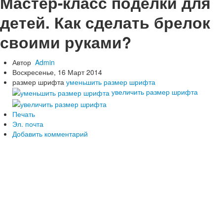
Мастер-класс поделки для
Начальная школа
детей. Как сделать брелок
Сценарии праздников в начальной школе
1 сентября - День знаний
своими руками?
День Учителя
Праздник осени
Новый год, Рождество
Автор
Admin
23 Февраля
Воскресенье, 16 Март 2014
8 Марта
размер шрифта
уменьшить размер шрифта
9 Мая - День Победы
увеличить размер шрифта
Спортивные праздники
День рождения
Печать
Выпускной в начальной школе
Эл. почта
Другие праздники
Добавить комментарий
Конспекты уроков в начальной школе
ИЗО, труд
Литература, чтение
Математика
Окружающий мир, экология
Русский язык, письмо
Классные часы, внеклассные мероприятия
Работа с родителями