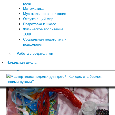
речи
Математика
Музыкальное воспитание
Окружающий мир
Подготовка к школе
Физическое воспитание,
ЗОЖ
Социальная педагогика и
психология
Работа с родителями
Начальная школа
Сценарии праздников в
начальной школе
1 сентября - День знаний
День Учителя
Праздник осени
Новый год, Рождество
23 Февраля
8 Марта
9 Мая - День Победы