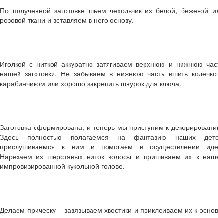
Детские стихи про семью
Детские стихи о временах года
По полученной заготовке шьем чехольчик из белой, бежевой и
Детские стихи к праздникам
розовой ткани и вставляем в него основу.
Детские стихи про спорт и здоровье
Физкультминутки для детей
Загадки для детей в стихах
Иголкой с ниткой аккуратно затягиваем верхнюю и нижнюю час
нашей заготовки. Не забываем в нижнюю часть вшить колечко
карабинчиком или хорошо закрепить шнурок для ключа.
Заготовка сформирована, и теперь мы приступим к декорировани
Здесь полностью полагаемся на фантазию наших дето
прислушиваемся к ним и помогаем в осуществлении иде
Нарезаем из шерстяных ниток волосы и пришиваем их к наш
импровизированной кукольной голове.
Делаем прическу – завязываем хвостики и приклеиваем их к основ