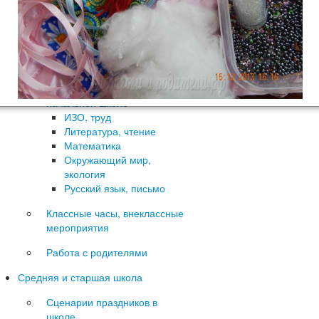
Спортивные праздники
День рождения
Выпускной в начальной
школе
Другие праздники
Конспекты уроков в
начальной школе
ИЗО, труд
Литература, чтение
Математика
Окружающий мир,
экология
Русский язык, письмо
Классные часы, внеклассные
мероприятия
Работа с родителями
Средняя и старшая школа
Сценарии праздников в
школе