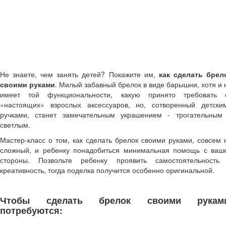
Средняя и старшая школа
Сценарии праздников в школе
1 сентября - День знаний
День Учителя
Праздник осени
Новый год, Рождество
23 Февраля
Не знаете, чем занять детей? Покажите им,
как сделать брел
8 Марта
своими руками
. Милый забавный брелок в виде барышни, хотя и 
9 Мая - День Победы
имеет той функциональности, какую принято требовать 
Спортивные праздники
«настоящих» взрослых аксессуаров, но, сотворенный детски
День рождения
ручками, станет замечательным украшением - трогательным
Последний звонок, Выпускной вечер
светлым.
Другие праздники
Конспекты уроков в школе
Мастер-класс о том, как сделать брелок своими руками, совсем 
Биология
сложный, и ребенку понадобиться минимальная помощь с ваш
ИЗО, технология, труд
стороны. Позвольте ребенку проявить самостоятельность
Литература
креативность, тогда поделка получится особенно оригинальной.
Математика
Классные часы, внеклассные мероприятия
Чтобы сделать брелок своими руками
Работа с родителями
потребуются:
Дополнительное образование