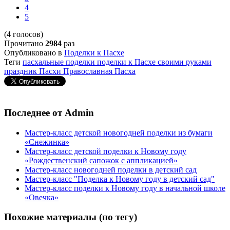
4
5
(4 голосов)
Прочитано
2984
раз
Опубликовано в
Поделки к Пасхе
Теги
пасхальные поделки
поделки к Пасхе своими руками
праздник Пасхи
Православная Пасха
Последнее от Admin
Мастер-класс детской новогодней поделки из бумаги
«Снежинка»
Мастер-класс детской поделки к Новому году
«Рождественский сапожок с аппликацией»
Мастер-класс новогодней поделки в детский сад
Мастер-класс "Поделка к Новому году в детский сад"
Мастер-класс поделки к Новому году в начальной школе
«Овечка»
Похожие материалы (по тегу)