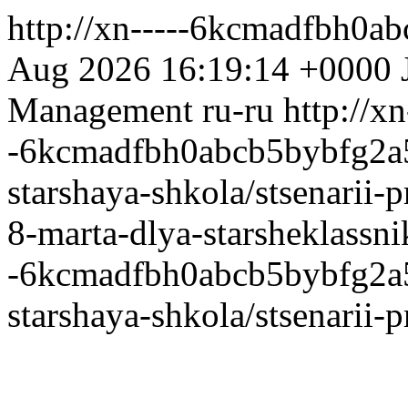
http://xn-----6kcmadfbh0a
Aug 2026 16:19:14 +0000
Management
ru-ru
http://xn
-6kcmadfbh0abcb5bybfg2a5b
starshaya-shkola/stsenarii-
8-marta-dlya-starsheklassn
-6kcmadfbh0abcb5bybfg2a5b
starshaya-shkola/stsenarii-